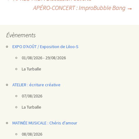
Navigation
APÉRO-CONCERT : ImproBubble Bang
→
des
articles
Évènements
EXPO D'AOÛT / Exposition de Liloo-S
01/08/2026 - 29/08/2026
La Turballe
ATELIER : écriture créative
07/08/2026
La Turballe
MATINÉE MUSICALE : Chéris d'amour
08/08/2026