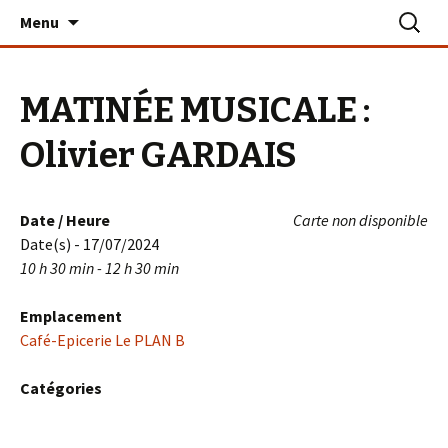
Aller
Recherc
Le PLAN B – La Turballe
Menu
au
contenu
MATINÉE MUSICALE :
Olivier GARDAIS
Date / Heure
Carte non disponible
Date(s) - 17/07/2024
10 h 30 min - 12 h 30 min
Emplacement
Café-Epicerie Le PLAN B
Catégories