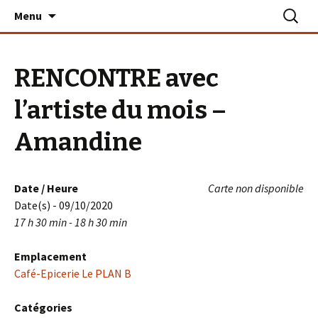
Aller
Recherc
Le PLAN B – La Turballe
Menu
au
contenu
RENCONTRE avec
l’artiste du mois –
Amandine
Date / Heure
Carte non disponible
Date(s) - 09/10/2020
17 h 30 min - 18 h 30 min
Emplacement
Café-Epicerie Le PLAN B
Catégories