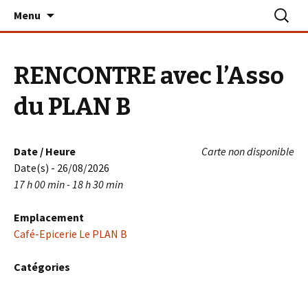
Aller
Recherc
Le PLAN B – La Turballe
Menu
au
contenu
RENCONTRE avec l’Asso
du PLAN B
Date / Heure
Carte non disponible
Date(s) - 26/08/2026
17 h 00 min - 18 h 30 min
Emplacement
Café-Epicerie Le PLAN B
Catégories