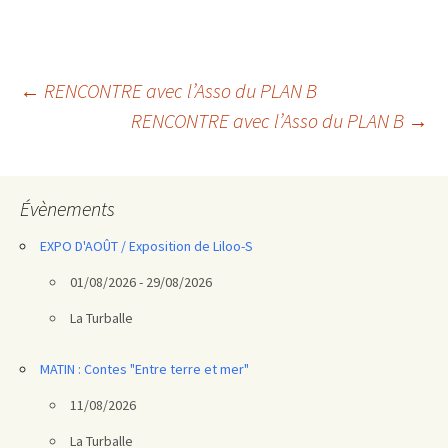
Navigation
←
RENCONTRE avec l’Asso du PLAN B
RENCONTRE avec l’Asso du PLAN B
→
des
articles
Évènements
EXPO D'AOÛT / Exposition de Liloo-S
01/08/2026 - 29/08/2026
La Turballe
MATIN : Contes "Entre terre et mer"
11/08/2026
La Turballe