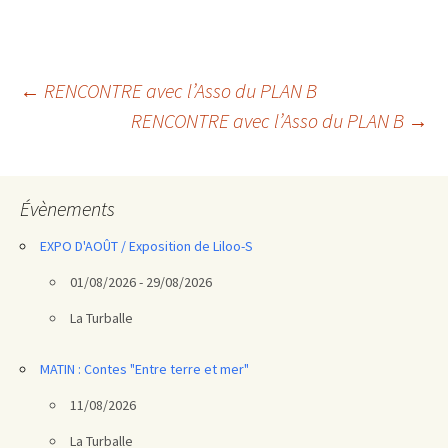
Navigation
←
RENCONTRE avec l’Asso du PLAN B
RENCONTRE avec l’Asso du PLAN B
→
des
articles
Évènements
EXPO D'AOÛT / Exposition de Liloo-S
01/08/2026 - 29/08/2026
La Turballe
MATIN : Contes "Entre terre et mer"
11/08/2026
La Turballe