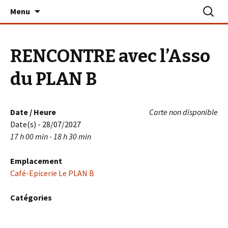
Aller
Recherc
Le PLAN B – La Turballe
Menu
au
contenu
RENCONTRE avec l’Asso
du PLAN B
Date / Heure
Carte non disponible
Date(s) - 28/07/2027
17 h 00 min - 18 h 30 min
Emplacement
Café-Epicerie Le PLAN B
Catégories