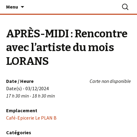
Aller
Recherc
Le PLAN B – La Turballe
Menu
au
contenu
APRÈS-MIDI : Rencontre
avec l’artiste du mois
LORANS
Date / Heure
Carte non disponible
Date(s) - 03/12/2024
17 h 30 min - 18 h 30 min
Emplacement
Café-Epicerie Le PLAN B
Catégories