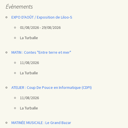
articles
Évènements
EXPO D'AOÛT / Exposition de Liloo-S
01/08/2026 - 29/08/2026
La Turballe
MATIN : Contes "Entre terre et mer"
11/08/2026
La Turballe
ATELIER : Coup De Pouce en Informatique (CDPI)
11/08/2026
La Turballe
MATINÉE MUSICALE : Le Grand Bazar