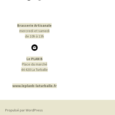
Brasserie Artisanale
mercredi et samedi
de 10h à 13h
Le PLAN B
Place du marché
44 420 La Turballe
www.leplanb-laturballe.fr
Propulsé par WordPress