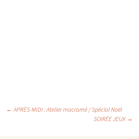
Navigation
←
APRÈS-MIDI : Atelier macramé / Spécial Noël
SOIRÉE JEUX
→
des