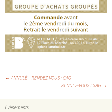
Navigation
←
ANNULÉ – RENDEZ-VOUS : GAG
RENDEZ-VOUS : GAG
→
des
articles
Évènements