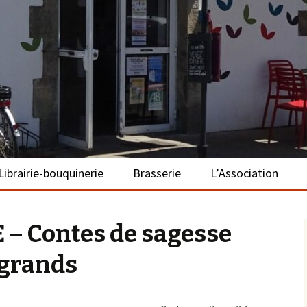
– La Turballe
Librairie-bouquinerie
Brasserie
L’Association
Présentation
Présentation
Présentation
– Contes de sagesse
Adhérer
 grands
S’investir
Repas bio