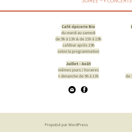
SOIREE – « CONCERTS 
des
articles
Café-épicerie Bio
du mardi au samedi
de 9h à 13h & de 15h à 19h
cafébar après 19h
selon la programmation
Juillet - Août
mêmes jours / horaires
+ dimanche de 9h à 13h
de 
Propulsé par WordPress