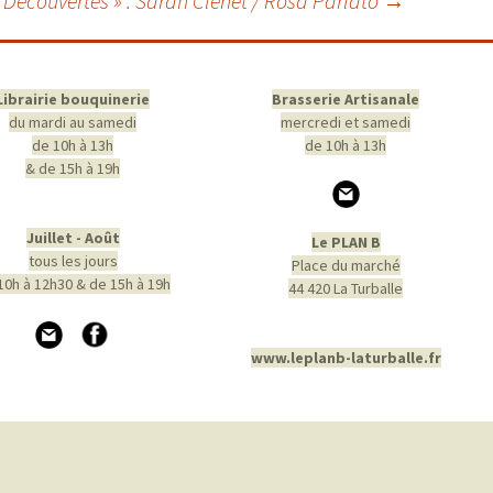
Découvertes » : Sarah Clénet / Rosa Parlato
→
Librairie bouquinerie
Brasserie Artisanale
du mardi au samedi
mercredi et samedi
de 10h à 13h
de 10h à 13h
& de 15h à 19h
Juillet - Août
Le PLAN B
tous les jours
Place du marché
10h à 12h30 & de 15h à 19h
44 420 La Turballe
www.leplanb-laturballe.fr