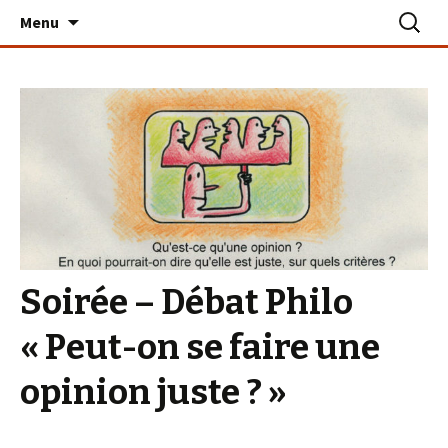
Aller
Recherc
Le PLAN B – La Turballe
Menu
au
contenu
Soirée – Débat Philo
« Peut-on se faire une
opinion juste ? »