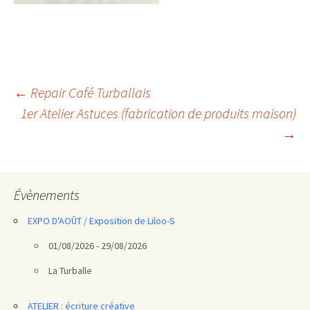
Navigation
←
Repair Café Turballais
1er Atelier Astuces (fabrication de produits maison)
des
→
articles
Évènements
EXPO D'AOÛT / Exposition de Liloo-S
01/08/2026 - 29/08/2026
La Turballe
ATELIER : écriture créative