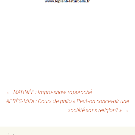
Navigation
←
MATINÉE : Impro-show rapproché
APRÈS-MIDI : Cours de philo « Peut-on concevoir une
des
société sans religion? »
→
articles