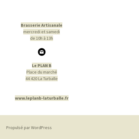
Brasserie Artisanale
mercredi et samedi
de 10h à 13h
Le PLAN B
Place du marché
44 420 La Turballe
www.leplanb-laturballe.fr
Propulsé par WordPress