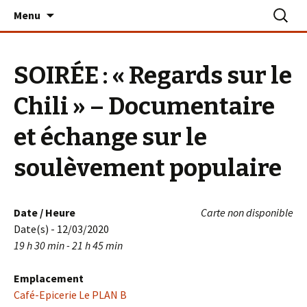
Aller
Recherc
Le PLAN B – La Turballe
Menu
au
contenu
SOIRÉE : « Regards sur le
Chili » – Documentaire
et échange sur le
soulèvement populaire
Date / Heure
Carte non disponible
Date(s) - 12/03/2020
19 h 30 min - 21 h 45 min
Emplacement
Café-Epicerie Le PLAN B