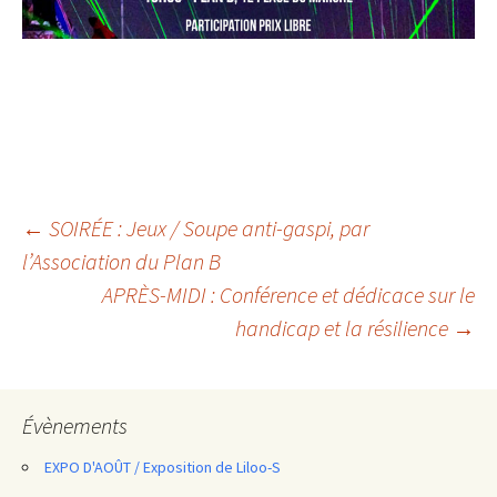
Navigation
←
SOIRÉE : Jeux / Soupe anti-gaspi, par
l’Association du Plan B
des
APRÈS-MIDI : Conférence et dédicace sur le
articles
handicap et la résilience
→
Évènements
EXPO D'AOÛT / Exposition de Liloo-S