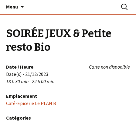
Aller
Recherc
Le PLAN B – La Turballe
Menu
au
contenu
SOIRÉE JEUX & Petite
resto Bio
Date / Heure
Carte non disponible
Date(s) - 21/12/2023
18 h 30 min - 22 h 00 min
Emplacement
Café-Epicerie Le PLAN B
Catégories