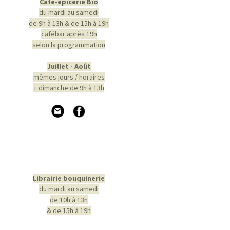
Café-épicerie Bio
du mardi au samedi
de 9h à 13h & de 15h à 19h
cafébar après 19h
selon la programmation
Juillet - Août
mêmes jours / horaires
+ dimanche de 9h à 13h
Librairie bouquinerie
du mardi au samedi
de 10h à 13h
& de 15h à 19h