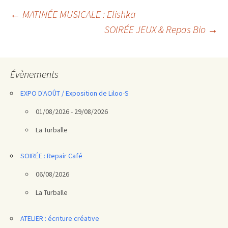
Navigation
←
MATINÉE MUSICALE : Elishka
SOIRÉE JEUX & Repas Bio
→
des
articles
Évènements
EXPO D'AOÛT / Exposition de Liloo-S
01/08/2026 - 29/08/2026
La Turballe
SOIRÉE : Repair Café
06/08/2026
La Turballe
ATELIER : écriture créative