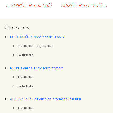
Navigation
←
SOIRÉE : Repair Café
SOIRÉE : Repair Café
→
des
articles
Évènements
EXPO D'AOÛT / Exposition de Liloo-S
01/08/2026 - 29/08/2026
La Turballe
MATIN : Contes "Entre terre et mer"
11/08/2026
La Turballe
ATELIER : Coup De Pouce en Informatique (CDPI)
11/08/2026