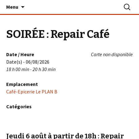
Aller
Recherc
Le PLAN B – La Turballe
Menu
au
contenu
SOIRÉE : Repair Café
Date / Heure
Carte non disponible
Date(s) - 06/08/2026
18 h 00 min - 20 h 30 min
Emplacement
Café-Epicerie Le PLAN B
Catégories
Jeudi 6 août à partir de 18h
: Repair