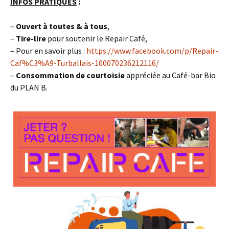
INFOS PRATIQUES
:
–
Ouvert à toutes & à tous
,
–
Tire-lire
pour soutenir le Repair Café,
– Pour en savoir plus :
https://www.facebook.com/p/Repair-
Caf%C3%A9-Turballais-100070236212116/
–
Consommation de courtoisie
appréciée au Café-bar Bio
du PLAN B.