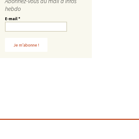
Abonnez-vous au mail d’infos
hebdo
E-mail
*