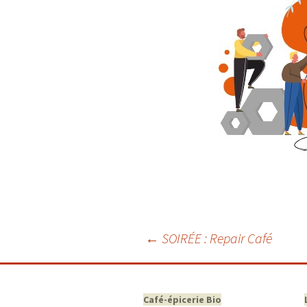
Navigation
←
SOIRÉE : Repair Café
des
articles
Café-épicerie Bio