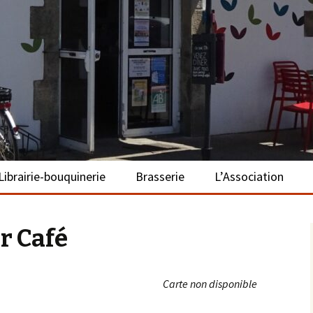
– La Turballe
Librairie-bouquinerie
Brasserie
L’Association
Présentation
Présentation
Présentation
r Café
Adhérer
S’investir
Carte non disponible
Repas bio