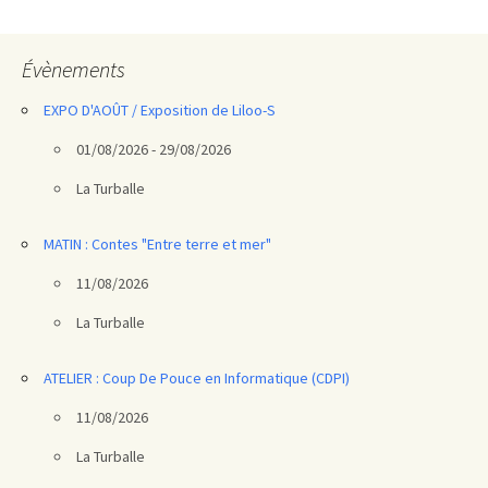
articles
Évènements
EXPO D'AOÛT / Exposition de Liloo-S
01/08/2026 - 29/08/2026
La Turballe
MATIN : Contes "Entre terre et mer"
11/08/2026
La Turballe
ATELIER : Coup De Pouce en Informatique (CDPI)
11/08/2026
La Turballe