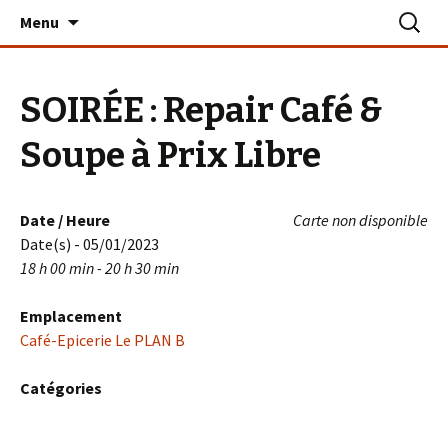
Aller
Recherc
Le PLAN B – La Turballe
Menu
au
contenu
SOIRÉE : Repair Café &
Soupe à Prix Libre
Date / Heure
Carte non disponible
Date(s) - 05/01/2023
18 h 00 min - 20 h 30 min
Emplacement
Café-Epicerie Le PLAN B
Catégories