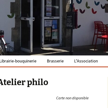
– La Turballe
Librairie-bouquinerie
Brasserie
L’Association
Présentation
Présentation
Présentation
telier philo
Adhérer
S’investir
Carte non disponible
Repas bio