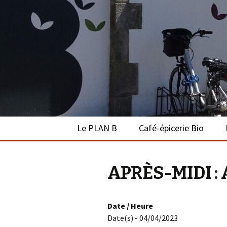
Le PLAN B 
Aller
Le PLAN B
Café-épicerie Bio
au
contenu
Agenda
Présentation
APRÈS-MIDI : A
On parle de nous
L’équipe
Liens
L’épicerie
Date / Heure
Date(s) - 04/04/2023
Le café-bar