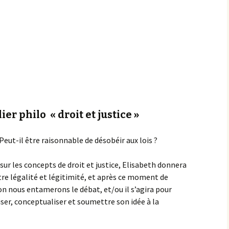
Achats groupés
Faire un don
lier philo « droit et justice »
Peut-il être raisonnable de désobéir aux lois ?
r les concepts de droit et justice, Elisabeth donnera
ntre légalité et légitimité, et après ce moment de
on nous entamerons le débat, et/ou il s’agira pour
er, conceptualiser et soumettre son idée à la