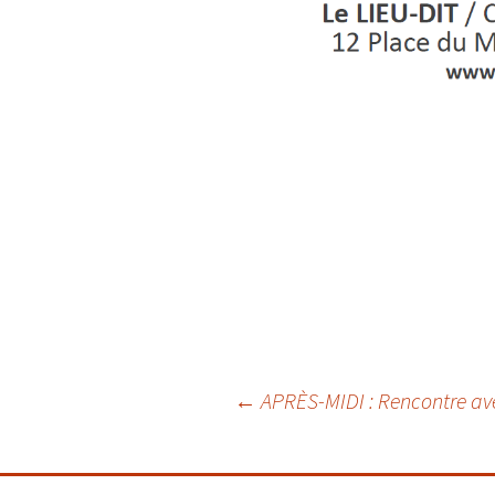
Navigation
←
APRÈS-MIDI : Rencontre ave
des