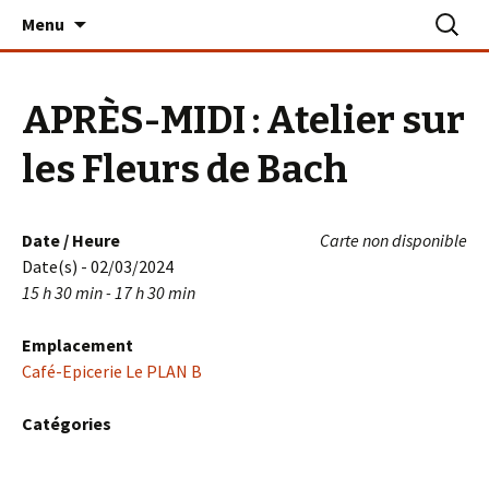
Aller
Recherc
Le PLAN B – La Turballe
Menu
au
contenu
APRÈS-MIDI : Atelier sur
les Fleurs de Bach
Date / Heure
Carte non disponible
Date(s) - 02/03/2024
15 h 30 min - 17 h 30 min
Emplacement
Café-Epicerie Le PLAN B
Catégories