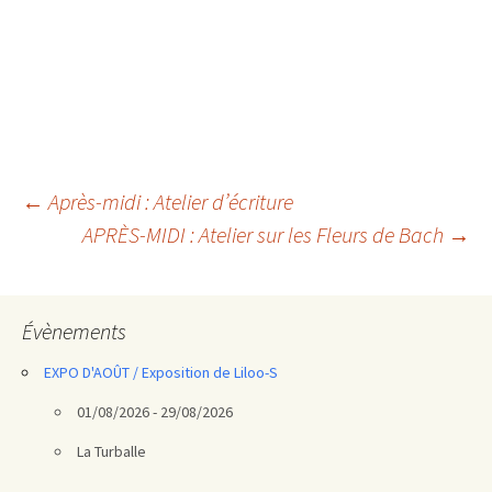
Navigation
←
Après-midi : Atelier d’écriture
APRÈS-MIDI : Atelier sur les Fleurs de Bach
→
des
articles
Évènements
EXPO D'AOÛT / Exposition de Liloo-S
01/08/2026 - 29/08/2026
La Turballe