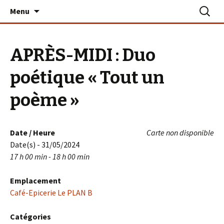
Aller
Recherc
Le PLAN B – La Turballe
Menu
au
contenu
APRÈS-MIDI : Duo
poétique « Tout un
poème »
Date / Heure
Carte non disponible
Date(s) - 31/05/2024
17 h 00 min - 18 h 00 min
Emplacement
Café-Epicerie Le PLAN B
Catégories