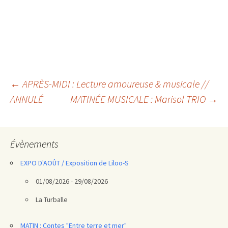
Navigation
←
APRÈS-MIDI : Lecture amoureuse & musicale //
ANNULÉ
MATINÉE MUSICALE : Marisol TRIO
→
des
articles
Évènements
EXPO D'AOÛT / Exposition de Liloo-S
01/08/2026 - 29/08/2026
La Turballe
MATIN : Contes "Entre terre et mer"