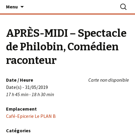
Aller
Recherc
Le PLAN B – La Turballe
Menu
au
contenu
APRÈS-MIDI – Spectacle
de Philobin, Comédien
raconteur
Date / Heure
Carte non disponible
Date(s) - 31/05/2019
17 h 45 min - 18 h 30 min
Emplacement
Café-Epicerie Le PLAN B
Catégories