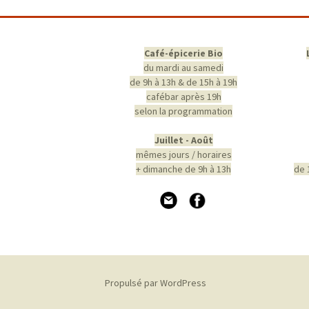
des
articles
Café-épicerie Bio
du mardi au samedi
de 9h à 13h & de 15h à 19h
cafébar après 19h
selon la programmation
Juillet - Août
mêmes jours / horaires
+ dimanche de 9h à 13h
de 
Propulsé par WordPress