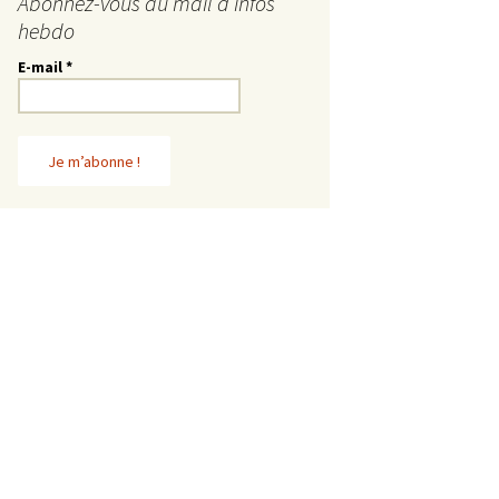
Abonnez-vous au mail d’infos
hebdo
E-mail
*