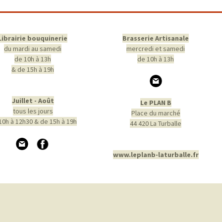
Librairie bouquinerie
Brasserie Artisanale
du mardi au samedi
mercredi et samedi
de 10h à 13h
de 10h à 13h
& de 15h à 19h
Juillet - Août
Le PLAN B
tous les jours
Place du marché
10h à 12h30 & de 15h à 19h
44 420 La Turballe
www.leplanb-laturballe.fr