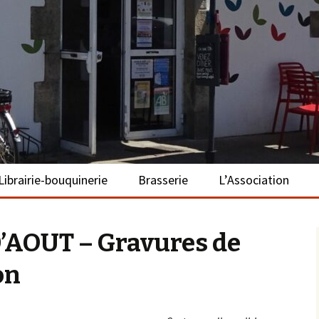
– La Turballe
Librairie-bouquinerie
Brasserie
L’Association
Présentation
Présentation
Présentation
’AOUT – Gravures de
Adhérer
on
S’investir
Repas bio