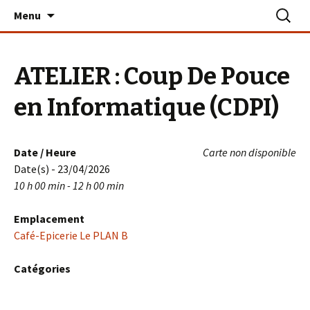
Aller
Recherc
Le PLAN B – La Turballe
Menu
au
contenu
ATELIER : Coup De Pouce
en Informatique (CDPI)
Date / Heure
Carte non disponible
Date(s) - 23/04/2026
10 h 00 min - 12 h 00 min
Emplacement
Café-Epicerie Le PLAN B
Catégories