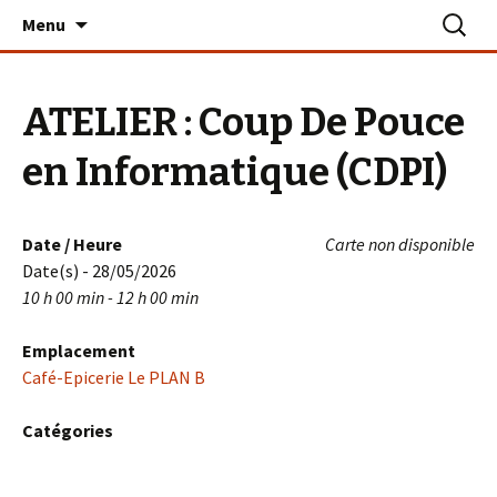
Aller
Recherc
Le PLAN B – La Turballe
Menu
au
contenu
ATELIER : Coup De Pouce
en Informatique (CDPI)
Date / Heure
Carte non disponible
Date(s) - 28/05/2026
10 h 00 min - 12 h 00 min
Emplacement
Café-Epicerie Le PLAN B
Catégories