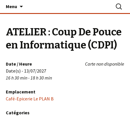
Aller
Recherc
Le PLAN B – La Turballe
Menu
au
contenu
ATELIER : Coup De Pouce
en Informatique (CDPI)
Date / Heure
Carte non disponible
Date(s) - 13/07/2027
16 h 30 min - 18 h 30 min
Emplacement
Café-Epicerie Le PLAN B
Catégories