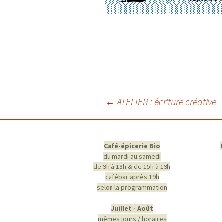
Navigation
←
ATELIER : écriture créative
des
articles
Café-épicerie Bio
du mardi au samedi
de 9h à 13h & de 15h à 19h
cafébar après 19h
selon la programmation
Juillet - Août
mêmes jours / horaires