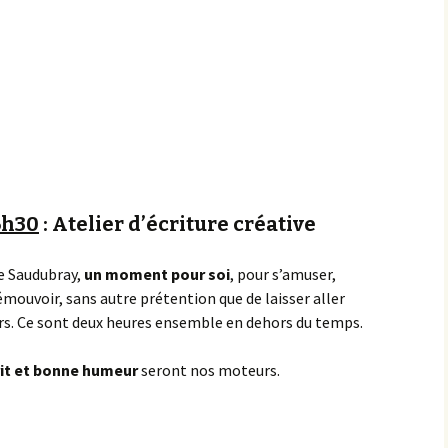
Achats groupés
Faire un don
6h30
: Atelier d’écriture créative
ne Saudubray,
un moment pour soi
, pour s’amuser,
’émouvoir, sans autre prétention que de laisser aller
rs. Ce sont deux heures ensemble en dehors du temps.
rit et bonne humeur
seront nos moteurs.