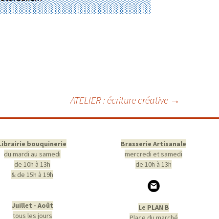
ATELIER : écriture créative
→
Librairie bouquinerie
Brasserie Artisanale
du mardi au samedi
mercredi et samedi
de 10h à 13h
de 10h à 13h
& de 15h à 19h
Juillet - Août
Le PLAN B
tous les jours
Place du marché