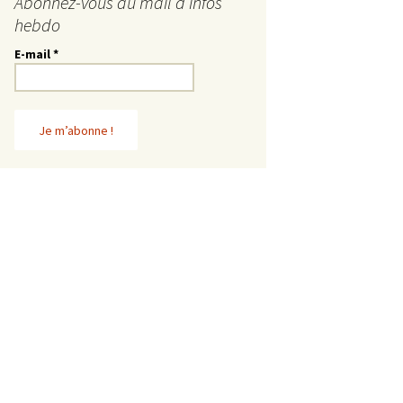
Abonnez-vous au mail d’infos
hebdo
E-mail
*