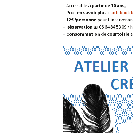
– Accessible
à partir de 10 ans,
– Pour
en savoir plus :
surleboutd
–
12€
/personne
pour l’intervenan
–
Réservation
au 06 64 84 53 09 
–
Consommation de courtoisie
a