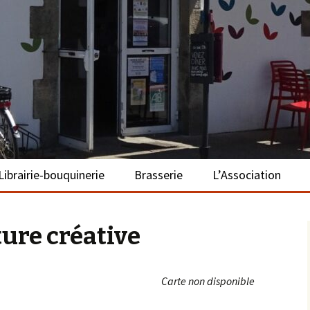
– La Turballe
Librairie-bouquinerie
Brasserie
L’Association
Présentation
Présentation
Présentation
ture créative
Adhérer
S’investir
Carte non disponible
Repas bio