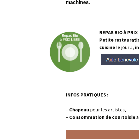
machines
.
REPAS
BIO À PRIX
Petite restaurati
cuisine
le jour J,
in
INFOS PRATIQUES
:
–
Chapeau
pour les artistes,
–
Consommation
de courtoisie
a