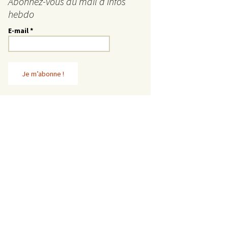
Abonnez-vous au mail d’infos
hebdo
E-mail
*