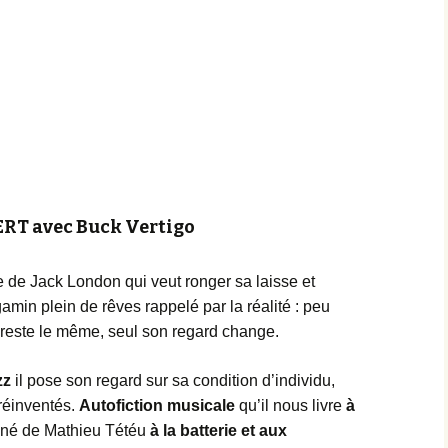
Achats groupés
Faire un don
RT avec Buck Vertigo
vre de Jack London qui veut ronger sa laisse et
 gamin plein de rêves rappelé par la réalité : peu
me reste le même, seul son regard change.
zz
il pose son regard sur sa condition d’individu,
réinventés.
Autofiction musicale
qu’il nous livre
à
é de Mathieu Tétéu
à la batterie et aux