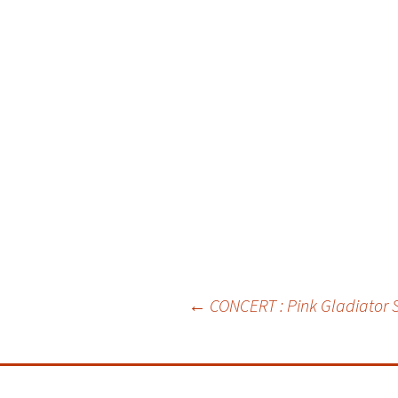
Navigation
←
CONCERT : Pink Gladiator S
des
articles