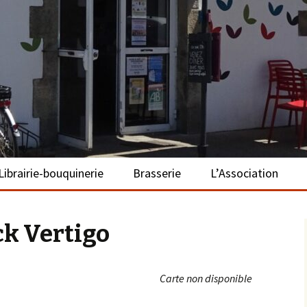
– La Turballe
Librairie-bouquinerie
Brasserie
L’Association
Présentation
Présentation
Présentation
k Vertigo
Adhérer
S’investir
Carte non disponible
Repas bio