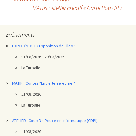
Navigation
MATIN : Atelier créatif « Carte Pop UP »
→
des
articles
Évènements
EXPO D'AOÛT / Exposition de Liloo-S
01/08/2026 - 29/08/2026
La Turballe
MATIN : Contes "Entre terre et mer"
11/08/2026
La Turballe
ATELIER : Coup De Pouce en Informatique (CDPI)
11/08/2026