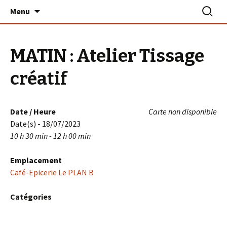
Aller
Recherc
Le PLAN B – La Turballe
Menu
au
contenu
MATIN : Atelier Tissage
créatif
Date / Heure
Carte non disponible
Date(s) - 18/07/2023
10 h 30 min - 12 h 00 min
Emplacement
Café-Epicerie Le PLAN B
Catégories