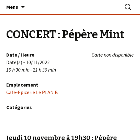
Aller
Recherc
Le PLAN B – La Turballe
Menu
au
contenu
CONCERT : Pépère Mint
Date / Heure
Carte non disponible
Date(s) - 10/11/2022
19 h 30 min - 21 h 30 min
Emplacement
Café-Epicerie Le PLAN B
Catégories
Jeudi 10 novembre à 19h30
: Pépère