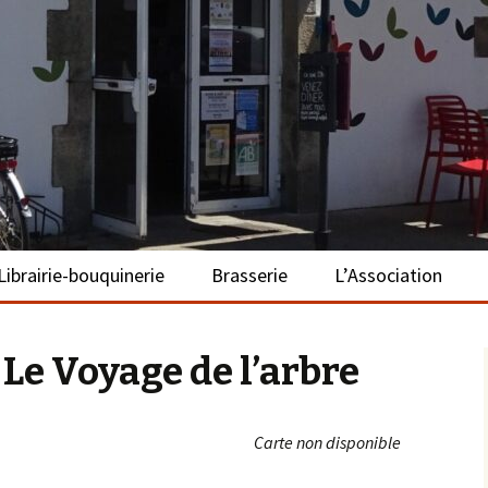
– La Turballe
Librairie-bouquinerie
Brasserie
L’Association
Présentation
Présentation
Présentation
e Voyage de l’arbre
Adhérer
S’investir
Carte non disponible
Repas bio