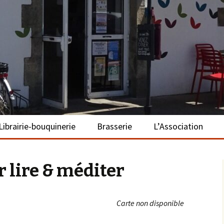
– La Turballe
Librairie-bouquinerie
Brasserie
L’Association
Présentation
Présentation
Présentation
r lire & méditer
Adhérer
S’investir
Carte non disponible
Repas bio