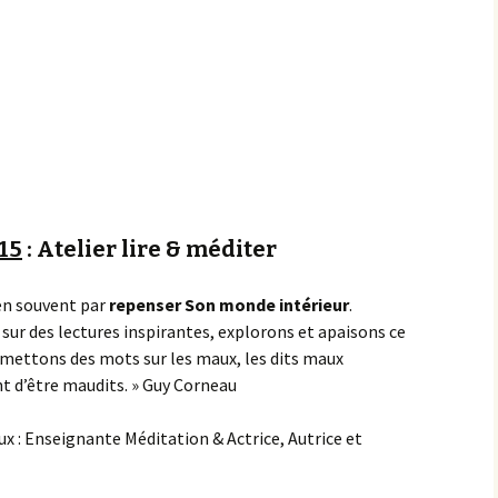
Achats groupés
Faire un don
15
: Atelier lire & méditer
n souvent par
repenser Son monde intérieur
.
 sur des lectures inspirantes, explorons et apaisons ce
s mettons des mots sur les maux, les dits maux
t d’être maudits. » Guy Corneau
x : Enseignante Méditation & Actrice, Autrice et