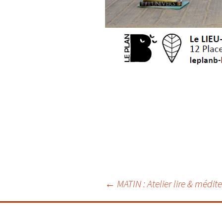
Navigation
←
MATIN : Atelier lire & médite
des