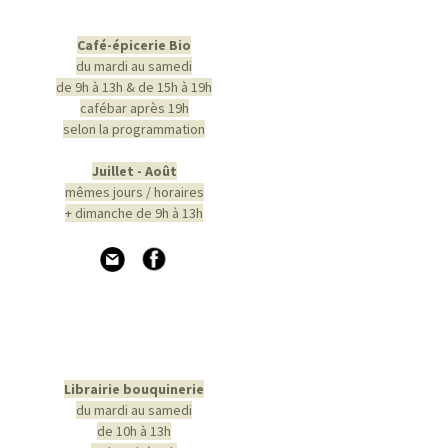
Café-épicerie Bio
du mardi au samedi
de 9h à 13h & de 15h à 19h
cafébar après 19h
selon la programmation
Juillet - Août
mêmes jours / horaires
+ dimanche de 9h à 13h
Librairie bouquinerie
du mardi au samedi
de 10h à 13h