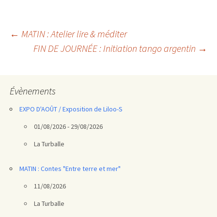
Navigation
←
MATIN : Atelier lire & méditer
FIN DE JOURNÉE : Initiation tango argentin
→
des
articles
Évènements
EXPO D'AOÛT / Exposition de Liloo-S
01/08/2026 - 29/08/2026
La Turballe
MATIN : Contes "Entre terre et mer"
11/08/2026
La Turballe