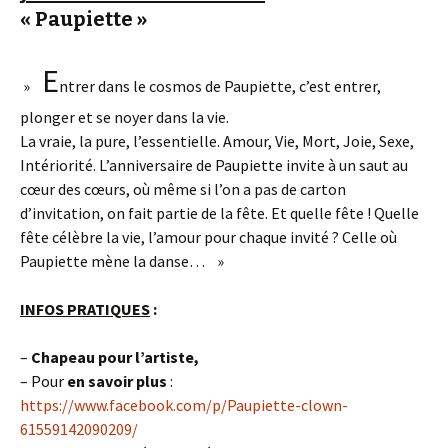
« Paupiette »
E
»
ntrer dans le cosmos de Paupiette, c’est entrer,
plonger et se noyer dans la vie.
La vraie, la pure, l’essentielle. Amour, Vie, Mort, Joie, Sexe,
Intériorité. L’anniversaire de Paupiette invite à un saut au
cœur des cœurs, où même si l’on a pas de carton
d’invitation, on fait partie de la fête. Et quelle fête ! Quelle
fête célèbre la vie, l’amour pour chaque invité ? Celle où
Paupiette mène la danse… »
INFOS PRATIQUES
:
–
C
hapeau pour l’artiste,
– Pour
en savoir plus
:
https://www.facebook.com/p/Paupiette-clown-
61559142090209/