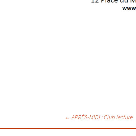
Navigation
←
APRÈS-MIDI : Club lecture
des