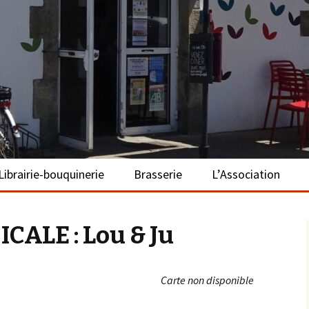
– La Turballe
Librairie-bouquinerie
Brasserie
L’Association
Présentation
Présentation
Présentation
ALE : Lou & Ju
Adhérer
S’investir
Carte non disponible
Repas bio