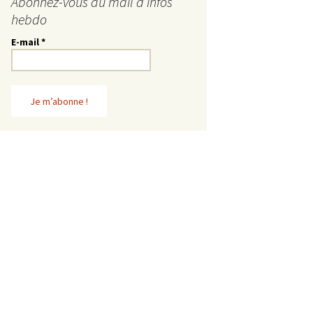
Abonnez-vous au mail d’infos
hebdo
E-mail
*