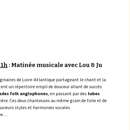
Achats groupés
Faire un don
11h
: Matinée musicale avec Lou & Ju
iginaires de Loire-Atlantique partageant le chant et la
nt un répertoire empli de douceur allant de succès
ades folk anglophones
, en passant par des
tubes
nière. Ces deux chanteuses au même grain de folie et de
usieurs styles et harmonies vocales.
ive…