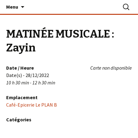
Aller
Recherc
Le PLAN B – La Turballe
Menu
au
contenu
MATINÉE MUSICALE :
Zayin
Date / Heure
Carte non disponible
Date(s) - 28/12/2022
10 h 30 min - 12 h 30 min
Emplacement
Café-Epicerie Le PLAN B
Catégories