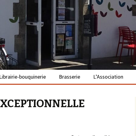
– La Turballe
Librairie-bouquinerie
Brasserie
L’Association
Présentation
Présentation
Présentation
EXCEPTIONNELLE
Adhérer
S’investir
Repas bio