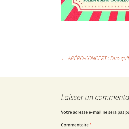
Navigation
←
APÉRO-CONCERT : Duo gui
des
articles
Laisser un commenta
Votre adresse e-mail ne sera pas p
Commentaire
*