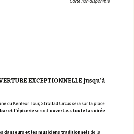
Carte non disponible
Achats groupés
Faire un don
 OUVERTURE EXCEPTIONNELLE jusqu’à
ane du Kenleur Tour, Strollad Circus sera sur la place
-bar
et l’épicerie
seront
ouvert.e.s toute la soirée
es danseurs et les musiciens traditionnels
de la