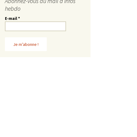
Abonnez-vous au mail d’infos
hebdo
E-mail
*