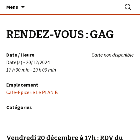
Aller
Recherc
Le PLAN B – La Turballe
Menu
au
contenu
RENDEZ-VOUS : GAG
Date / Heure
Carte non disponible
Date(s) - 20/12/2024
17 h 00 min - 19 h 00 min
Emplacement
Café-Epicerie Le PLAN B
Catégories
Vendredi 20 décembre à 17h
: RDV du