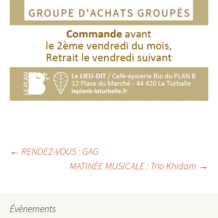
Navigation
←
RENDEZ-VOUS : GAG
MATINÉE MUSICALE : Trio Khidam
→
des
articles
Évènements