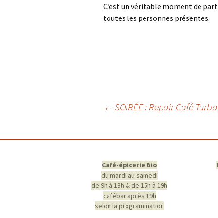
C’est un véritable moment de parta
toutes les personnes présentes.
Navigation
←
SOIRÉE : Repair Café Turba
des
articles
Café-épicerie Bio
du mardi au samedi
de 9h à 13h & de 15h à 19h
cafébar après 19h
selon la programmation