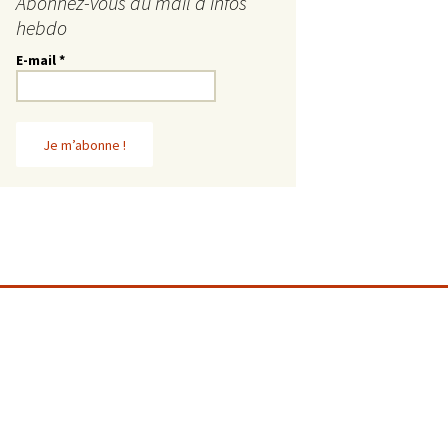
Abonnez-vous au mail d’infos
hebdo
E-mail
*