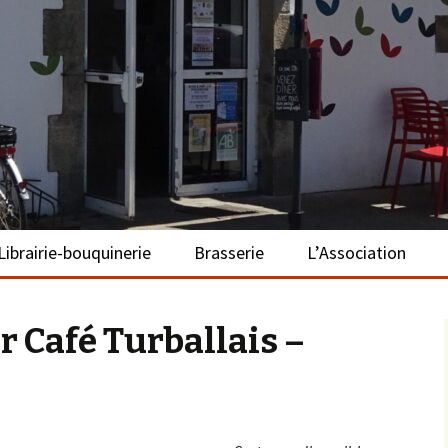
– La Turballe
Librairie-bouquinerie
Brasserie
L’Association
Présentation
Présentation
Présentation
r Café Turballais –
Adhérer
S’investir
Repas bio