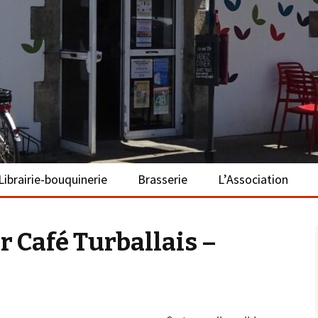
– La Turballe
Librairie-bouquinerie
Brasserie
L’Association
Présentation
Présentation
Présentation
r Café Turballais –
Adhérer
S’investir
Repas bio