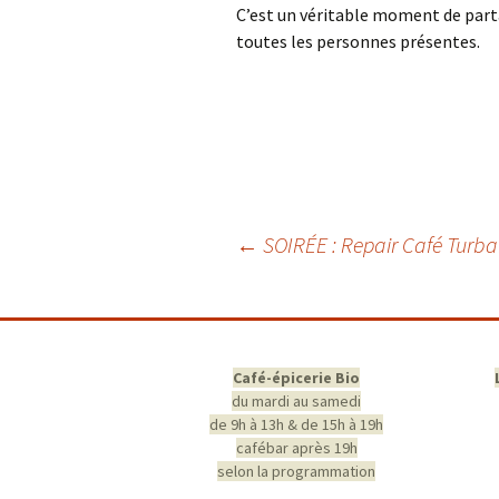
C’est un véritable moment de parta
toutes les personnes présentes.
Navigation
←
SOIRÉE : Repair Café Turba
des
articles
Café-épicerie Bio
du mardi au samedi
de 9h à 13h & de 15h à 19h
cafébar après 19h
selon la programmation