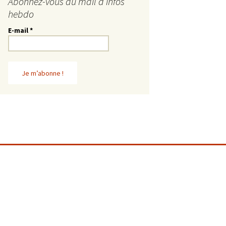
Abonnez-vous au mail d’infos
hebdo
E-mail
*