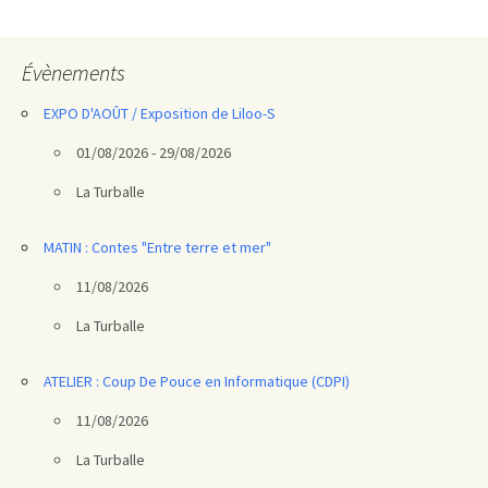
articles
Évènements
EXPO D'AOÛT / Exposition de Liloo-S
01/08/2026 - 29/08/2026
La Turballe
MATIN : Contes "Entre terre et mer"
11/08/2026
La Turballe
ATELIER : Coup De Pouce en Informatique (CDPI)
11/08/2026
La Turballe