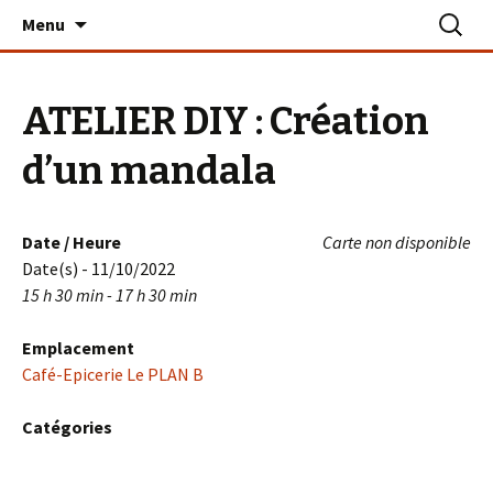
Aller
Recherc
Le PLAN B – La Turballe
Menu
au
contenu
ATELIER DIY : Création
d’un mandala
Date / Heure
Carte non disponible
Date(s) - 11/10/2022
15 h 30 min - 17 h 30 min
Emplacement
Café-Epicerie Le PLAN B
Catégories