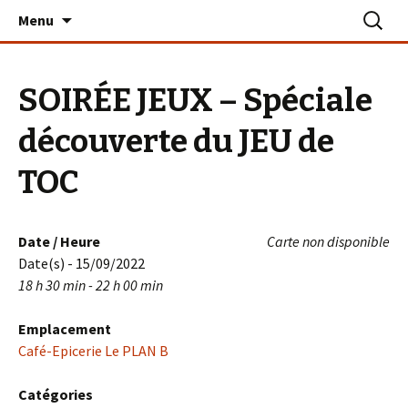
Aller
Recherc
Le PLAN B – La Turballe
Menu
au
contenu
SOIRÉE JEUX – Spéciale
découverte du JEU de
TOC
Date / Heure
Carte non disponible
Date(s) - 15/09/2022
18 h 30 min - 22 h 00 min
Emplacement
Café-Epicerie Le PLAN B
Catégories